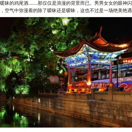
昧的鸡尾酒........那仅仅是浪漫的背景而已。男男女女的眼
，空气中弥漫着的除了暧昧还是暧昧，这也不过是一场绝美艳遇的开始