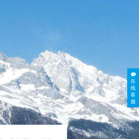
在
线
客
服