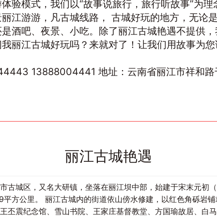
体验模式，我们以“故事说旅行，旅行听故事”为理
景丽江游游，凡古城线路， 古城好玩的地方，无论
还是酒吧、夜景、小吃。除了丽江古城艳遇不提供，
问我丽江古城好玩吗？来就对了！让我们用故事为您
44443 13888004441 地址：云南省丽江市祥
丽江古城艳遇
市古城区，又名大研镇，坐落在丽江坝中部，始建于宋末元初（
279平方公里。 丽江古城内的街道依山傍水修建，以红色角砾岩
王丕震纪念馆、雪山书院、王家庄基督教堂、方国瑜故居、白马