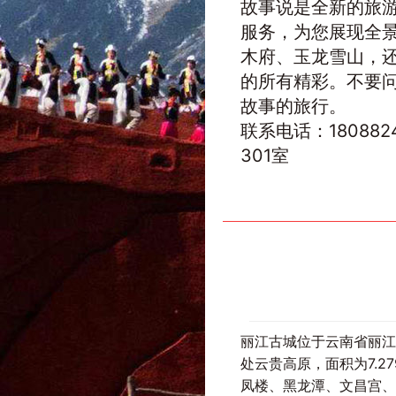
故事说是全新的旅游
服务，为您展现全
木府、玉龙雪山，
的所有精彩。不要
故事的旅行。
联系电话：180882
301室
丽江古城位于云南省丽江
处云贵高原，面积为7.
凤楼、黑龙潭、文昌宫、