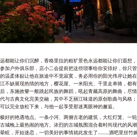
远都能让你们沉醉，香格里拉的粗犷景色永远都能让你们遐想，
参加户外俱乐部，店小二会提前把这些琐事给你安排好，你只管
的温柔体贴让他在旅途中不觉寂寞，务必用你的阳光伟岸让她在
江不缺展现热情的地方，樱花屋、一米阳光、千里走单骑，都有
后，东施效颦一般跳起民族的舞蹈，吼起青藏高原的舞曲，尽情
代与古典文化完美交融，其中不乏丽江味道的原创歌曲与风格；
可以完全放松下来，与他一起享受那迷离眼神的邂逅。
极好的艳遇地点。一条小河、两侧古老的建筑，大红灯笼、一轮
古城晚上最热闹的地方。浓烈的古城氛围混合着时尚现代的风潮
眩，开始迷恋，一切美好的事情就此发生了.........酒吧里丝